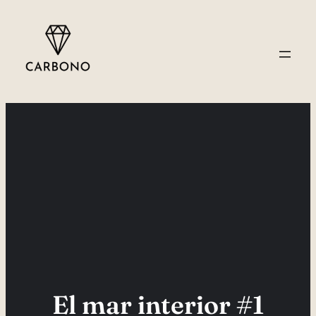
Saltar
al
contenido
El mar interior #1