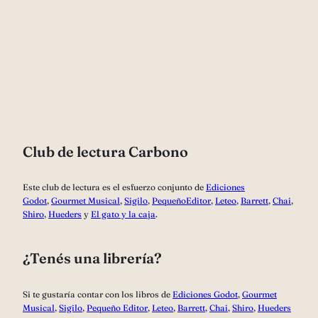
Club de lectura Carbono
Este club de lectura es el esfuerzo conjunto de
Ediciones
Godot
,
Gourmet Musical
,
Sigilo
,
PequeñoEditor
,
Leteo
,
Barrett
,
Chai
,
Shiro
,
Hueders
y
El gato y la caja
.
¿Tenés una librería?
Si te gustaría contar con los libros de
Ediciones Godot
,
Gourmet
Musical
,
Sigilo
,
Pequeño Editor
,
Leteo
,
Barrett
,
Chai
,
Shiro
,
Hueders