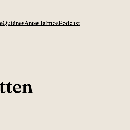
e
Quiénes
Antes leímos
Podcast
tten