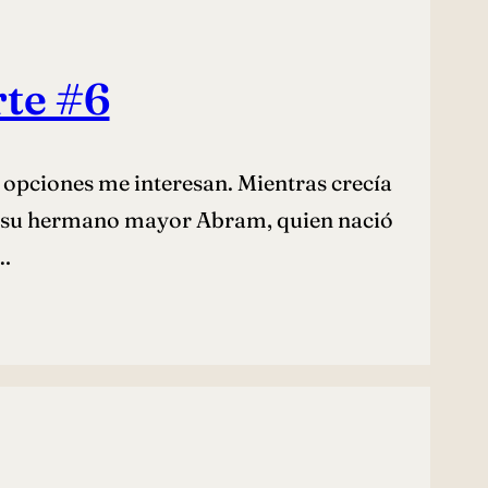
rte #6
las opciones me interesan. Mientras crecía
 de su hermano mayor Abram, quien nació
a…