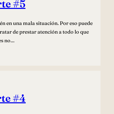
rte #5
n en una mala situación. Por eso puede
 Tratar de prestar atención a todo lo que
des no…
rte #4