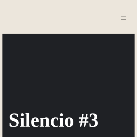
Saltar
al
contenido
Silencio #3