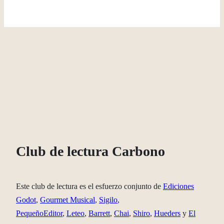
Club de lectura Carbono
Este club de lectura es el esfuerzo conjunto de
Ediciones
Godot
,
Gourmet Musical
,
Sigilo
,
PequeñoEditor
,
Leteo
,
Barrett
,
Chai
,
Shiro
,
Hueders
y
El