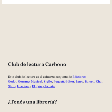
Club de lectura Carbono
Este club de lectura es el esfuerzo conjunto de
Ediciones
Godot
,
Gourmet Musical
,
Sigilo
,
PequeñoEditor
,
Leteo
,
Barrett
,
Chai
,
Shiro
,
Hueders
y
El gato y la caja
.
¿Tenés una librería?