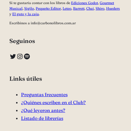
Si te gustaría contar con los libros de
Ediciones Godot
,
Gourmet
Musical
,
Sigilo
,
Pequeño Editor
,
Leteo
,
Barrett
,
Chai
,
Shiro
,
Hueders
y
El gato y la caja
.
Escribinos a info@carbonolibros.com.ar
Seguinos
Twitter
Instagram
Spotify
Links útiles
Preguntas frecuentes
¿Quiénes escriben en el Club?
¿Qué leyeron antes?
Listado de librerías