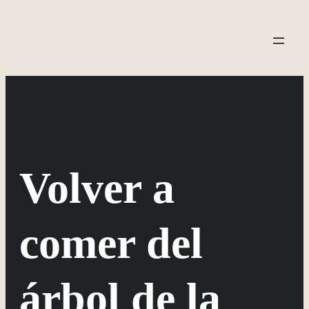
Saltar
al
contenido
Volver a
comer del
árbol de la