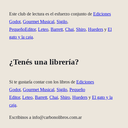
Este club de lectura es el esfuerzo conjunto de
Ediciones
Godot
,
Gourmet Musical
,
Sigilo
,
PequeñoEditor
,
Leteo
,
Barrett
,
Chai
,
Shiro
,
Hueders
y
El
gato y la caja
.
¿Tenés una librería?
Si te gustaría contar con los libros de
Ediciones
Godot
,
Gourmet Musical
,
Sigilo
,
Pequeño
Editor
,
Leteo
,
Barrett
,
Chai
,
Shiro
,
Hueders
y
El gato y la
caja
.
Escribinos a info@carbonolibros.com.ar