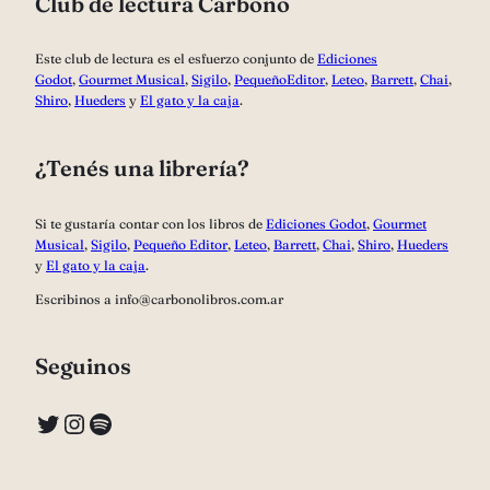
Club de lectura Carbono
Este club de lectura es el esfuerzo conjunto de
Ediciones
Godot
,
Gourmet Musical
,
Sigilo
,
PequeñoEditor
,
Leteo
,
Barrett
,
Chai
,
Shiro
,
Hueders
y
El gato y la caja
.
¿Tenés una librería?
Si te gustaría contar con los libros de
Ediciones Godot
,
Gourmet
Musical
,
Sigilo
,
Pequeño Editor
,
Leteo
,
Barrett
,
Chai
,
Shiro
,
Hueders
y
El gato y la caja
.
Escribinos a info@carbonolibros.com.ar
Seguinos
Twitter
Instagram
Spotify