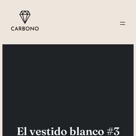
Saltar
al
contenido
El vestido blanco #3