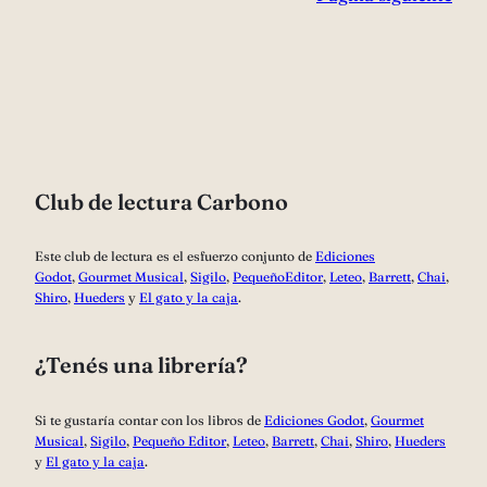
Club de lectura Carbono
Este club de lectura es el esfuerzo conjunto de
Ediciones
Godot
,
Gourmet Musical
,
Sigilo
,
PequeñoEditor
,
Leteo
,
Barrett
,
Chai
,
Shiro
,
Hueders
y
El gato y la caja
.
¿Tenés una librería?
Si te gustaría contar con los libros de
Ediciones Godot
,
Gourmet
Musical
,
Sigilo
,
Pequeño Editor
,
Leteo
,
Barrett
,
Chai
,
Shiro
,
Hueders
y
El gato y la caja
.