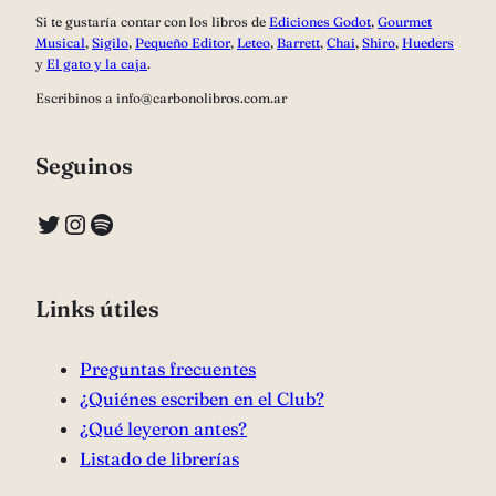
Si te gustaría contar con los libros de
Ediciones Godot
,
Gourmet
Musical
,
Sigilo
,
Pequeño Editor
,
Leteo
,
Barrett
,
Chai
,
Shiro
,
Hueders
y
El gato y la caja
.
Escribinos a info@carbonolibros.com.ar
Seguinos
Twitter
Instagram
Spotify
Links útiles
Preguntas frecuentes
¿Quiénes escriben en el Club?
¿Qué leyeron antes?
Listado de librerías