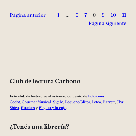
Página anterior
1
…
6
7
8
9
10
11
Página siguiente
Club de lectura Carbono
Este club de lectura es el esfuerzo conjunto de
Ediciones
Godot
,
Gourmet Musical
,
Sigilo
,
PequeñoEditor
,
Leteo
,
Barrett
,
Chai
,
Shiro
,
Hueders
y
El gato y la caja
.
¿Tenés una librería?